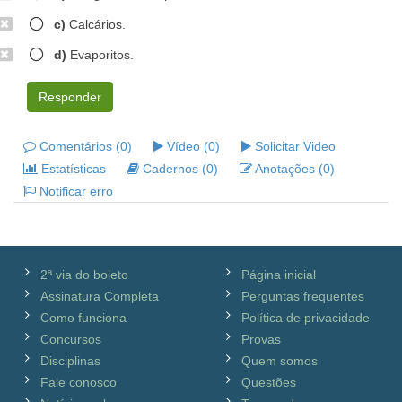
c)
Calcários.
d)
Evaporitos.
Responder
Comentários (0)
Vídeo (0)
Solicitar Video
Estatísticas
Cadernos (0)
Anotações (0)
Notificar erro
2ª via do boleto
Página inicial
Assinatura Completa
Perguntas frequentes
Como funciona
Política de privacidade
Concursos
Provas
Disciplinas
Quem somos
Fale conosco
Questões