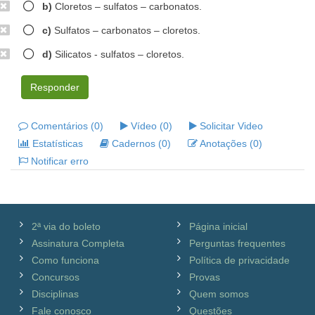
b)
Cloretos – sulfatos – carbonatos.
c)
Sulfatos – carbonatos – cloretos.
d)
Silicatos - sulfatos – cloretos.
Responder
Comentários (0)
Vídeo (0)
Solicitar Video
Estatísticas
Cadernos (0)
Anotações (0)
Notificar erro
2ª via do boleto
Página inicial
Assinatura Completa
Perguntas frequentes
Como funciona
Política de privacidade
Concursos
Provas
Disciplinas
Quem somos
Fale conosco
Questões