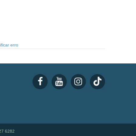
ficar erro
27 6282