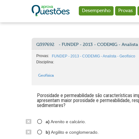
Ir para o conteúdo principal
Desempenho
Provas
Q397692
- FUNDEP - 2013 - CODEMIG - Analista 
Provas:
FUNDEP - 2013 - CODEMIG - Analista - Geofísico
Disciplina:
Geofísica
Porosidade e permeabilidade são características im
apresentam maior porosidade e permeabilidade, resp
sedimentares?
a)
Arenito e calcário.
b)
Argilito e conglomerado.