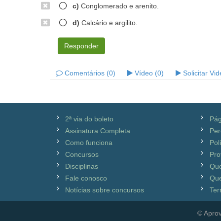
c)
Conglomerado e arenito.
d)
Calcário e argilito.
Responder
Comentários (0)
Vídeo (0)
Solicitar Vi
2ª via do boleto
Pág
Assinatura Completa
Per
Como funciona
Pol
Concursos
Pro
Disciplinas
Qu
Fale conosco
Que
Notícias sobre concursos
Ter
© Aprov