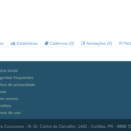
deo
Estatísticas
Cadernos (0)
Anotações (0)
Noti
ina inicial
guntas frequentes
ítica de privacidade
vas
em somos
stões
mos de uso
a Concursos - Al. Dr. Carlos de Carvalho, 1482 - Curitiba, PR -
0800 7