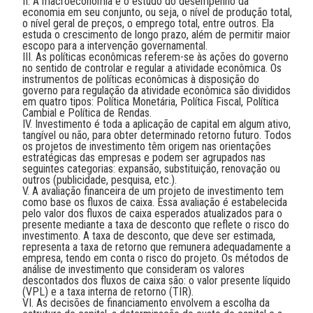
II. A macroeconomia é o estudo do desempenho da
economia em seu conjunto, ou seja, o nível de produção total,
o nível geral de preços, o emprego total, entre outros. Ela
estuda o crescimento de longo prazo, além de permitir maior
escopo para a intervenção governamental.
III. As políticas econômicas referem-se às ações do governo
no sentido de controlar e regular a atividade econômica. Os
instrumentos de políticas econômicas à disposição do
governo para regulação da atividade econômica são divididos
em quatro tipos: Política Monetária, Política Fiscal, Política
Cambial e Política de Rendas.
IV. Investimento é toda a aplicação de capital em algum ativo,
tangível ou não, para obter determinado retorno futuro. Todos
os projetos de investimento têm origem nas orientações
estratégicas das empresas e podem ser agrupados nas
seguintes categorias: expansão, substituição, renovação ou
outros (publicidade, pesquisa, etc.).
V. A avaliação financeira de um projeto de investimento tem
como base os fluxos de caixa. Essa avaliação é estabelecida
pelo valor dos fluxos de caixa esperados atualizados para o
presente mediante a taxa de desconto que reflete o risco do
investimento. A taxa de desconto, que deve ser estimada,
representa a taxa de retorno que remunera adequadamente a
empresa, tendo em conta o risco do projeto. Os métodos de
análise de investimento que consideram os valores
descontados dos fluxos de caixa são: o valor presente líquido
(VPL) e a taxa interna de retorno (TIR).
VI. As decisões de financiamento envolvem a escolha da