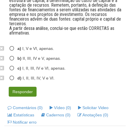
estrutura de capital, a determinação do custo de capital e a
captação de recursos. Remetem, portanto, à definição das
fontes de financiamentos a serem utilizadas nas atividades da
empresa e nos projetos de investimento. Os recursos
financeiros advêm de duas fontes: capital próprio e capital de
terceiros.
A partir dessa análise, conclui-se que estão CORRETAS as
afirmativas.
a)
I, V e VI, apenas.
b)
II, III, IV e V, apenas.
c)
I, II, III, IV e VI, apenas.
d)
I, II, III, IV, V e VI.
Responder
Comentários (0)
Vídeo (0)
Solicitar Video
Estatísticas
Cadernos (0)
Anotações (0)
Notificar erro