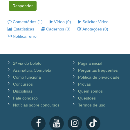
Responder
Comentários (1)
Vídeo (0)
Solicitar Video
Estatísticas
Cadernos (0)
Anotações (0)
Notificar erro
2ª via do boleto
Página inicial
Assinatura Completa
Perguntas frequentes
Como funciona
Política de privacidade
Concursos
Provas
Disciplinas
Quem somos
Fale conosco
Questões
Notícias sobre concursos
Termos de uso