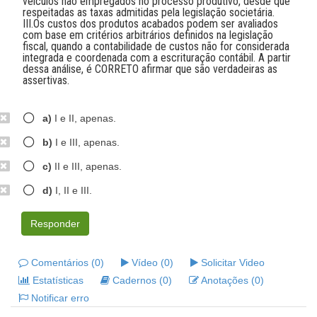
veículos não empregados no processo produtivo, desde que
respeitadas as taxas admitidas pela legislação societária.
III.Os custos dos produtos acabados podem ser avaliados
com base em critérios arbitrários definidos na legislação
fiscal, quando a contabilidade de custos não for considerada
integrada e coordenada com a escrituração contábil. A partir
dessa análise, é CORRETO afirmar que são verdadeiras as
assertivas.
a)
I e II, apenas.
b)
I e III, apenas.
c)
II e III, apenas.
d)
I, II e III.
Responder
Comentários (0)
Vídeo (0)
Solicitar Video
Estatísticas
Cadernos (0)
Anotações (0)
Notificar erro