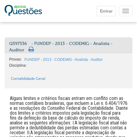
Ir para o conteúdo principal
Entrar
Mostr
Q397336
- FUNDEP - 2013 - CODEMIG - Analista -
Auditor
Provas:
FUNDEP - 2013 - CODEMIG - Analista - Auditor
Disciplina:
Contabilidade Geral
Alguns limites e critérios fiscais entram em conflito com as
normas contábeis brasileiras, que incluem a Lei n. 6.404/1976
e as resoluções do Conselho Federal de Contabilidade. Diante
dos limites e critérios impostos pela legislação fiscal para
fins da definição da base de cálculo do imposto de renda,
analise as seguintes afirmações: I.A legislação fiscal atual não
permite a dedutibilidade das perdas estimadas com contas a
receber. II.A legislação fiscal permite a depreciação de