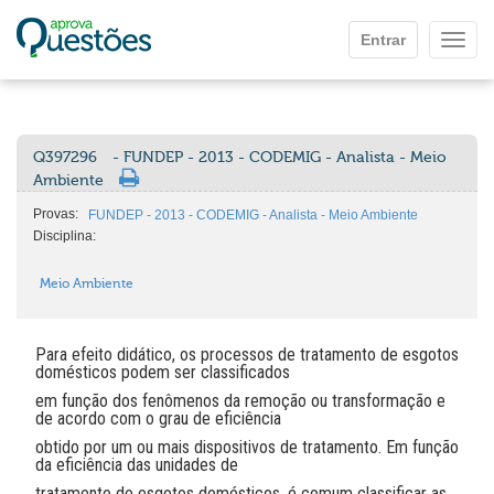
Ir para o conteúdo principal
Entrar
Mostr
Q397296
- FUNDEP - 2013 - CODEMIG - Analista - Meio
Ambiente
Provas:
FUNDEP - 2013 - CODEMIG - Analista - Meio Ambiente
Disciplina:
Meio Ambiente
Para efeito didático, os processos de tratamento de esgotos
domésticos podem ser classificados
em função dos fenômenos da remoção ou transformação e
de acordo com o grau de eficiência
obtido por um ou mais dispositivos de tratamento. Em função
da eficiência das unidades de
tratamento de esgotos domésticos, é comum classificar as