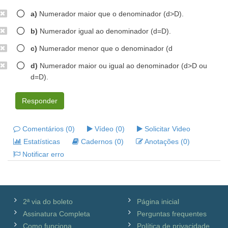
a)
Numerador maior que o denominador (d>D).
b)
Numerador igual ao denominador (d=D).
c)
Numerador menor que o denominador (d
d)
Numerador maior ou igual ao denominador (d>D ou
d=D).
Responder
Comentários (0)
Vídeo (0)
Solicitar Video
Estatísticas
Cadernos (0)
Anotações (0)
Notificar erro
2ª via do boleto
Página inicial
Assinatura Completa
Perguntas frequentes
Como funciona
Política de privacidade