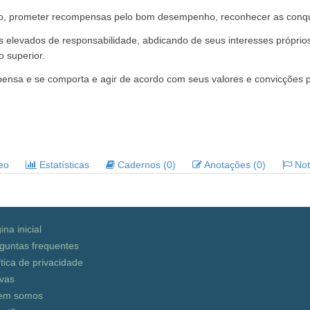
o, prometer recompensas pelo bom desempenho, reconhecer as conqui
 elevados de responsabilidade, abdicando de seus interesses próprio
 superior.
nsa e se comporta e agir de acordo com seus valores e convicções par
deo
Estatísticas
Cadernos (0)
Anotações (0)
Noti
ina inicial
guntas frequentes
ítica de privacidade
vas
em somos