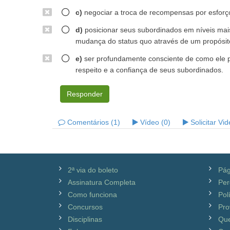
c)
negociar a troca de recompensas por esforç
d)
posicionar seus subordinados em níveis mais
mudança do status quo através de um propósito
e)
ser profundamente consciente de como ele pe
respeito e a confiança de seus subordinados.
Responder
Comentários (1)
Vídeo (0)
Solicitar Vi
2ª via do boleto
Pág
Assinatura Completa
Per
Como funciona
Pol
Concursos
Pro
Disciplinas
Qu