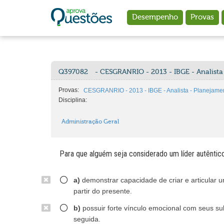
Ir para o conteúdo principal
Desempenho
Provas
Q397082
- CESGRANRIO - 2013 - IBGE - Analista
Provas:
CESGRANRIO - 2013 - IBGE - Analista - Planejame
Disciplina:
Administração Geral
Para que alguém seja considerado um líder autêntico
a)
demonstrar capacidade de criar e articular u
partir do presente.
b)
possuir forte vínculo emocional com seus su
seguida.