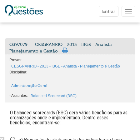
Ir para o conteúdo principal
Entrar
Mostr
Q397079
- CESGRANRIO - 2013 - IBGE - Analista -
Planejamento e Gestão
Provas:
CESGRANRIO - 2013 - IBGE - Analista - Planejamento e Gestão
Disciplina:
Administração Geral
-
Assuntos:
Balanced Scorecard (BSC)
O balanced scorecards (BSC) gera vários benefícios para as
organizações onde é implementado. Dentre esses
benefícios, encontram-se:
a)
Promoção do alinhamento dos indicadores chave