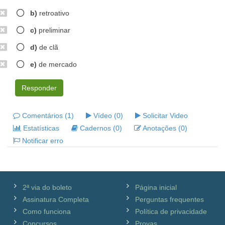
b)
retroativo
c)
preliminar
d)
de clã
e)
de mercado
Responder
Comentários (1)
Vídeo (0)
Solicitar Video
Estatísticas
Cadernos (0)
Anotações (0)
Notificar erro
2ª via do boleto
Página inicial
Assinatura Completa
Perguntas frequentes
Como funciona
Política de privacidade
Concursos
Provas