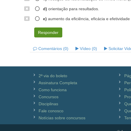
d)
orientação para resultados.
e)
aumento da eficiência, eficácia e efetividade
Responder
Comentários (0)
Vídeo (0)
Solicitar Vi
2ª via do boleto
Pág
Assinatura Completa
Per
Como funciona
Pol
Concursos
Pro
Disciplinas
Qu
Fale conosco
Que
Notícias sobre concursos
Ter