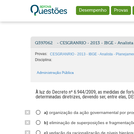
Ir para o conteúdo principal
Desempenho
Provas
Q397062
- CESGRANRIO - 2013 - IBGE - Analista
Provas:
CESGRANRIO - 2013 - IBGE - Analista - Planejame
Disciplina:
Administração Pública
À luz do Decreto nº 6.944/2009, as medidas de fort
determinadas diretrizes, devendo ser, entre elas,
a)
organização da ação governamental por pr
b)
eliminação de superposições e fragmentaçõ
c)
vedação da racionalização de níveis hierár