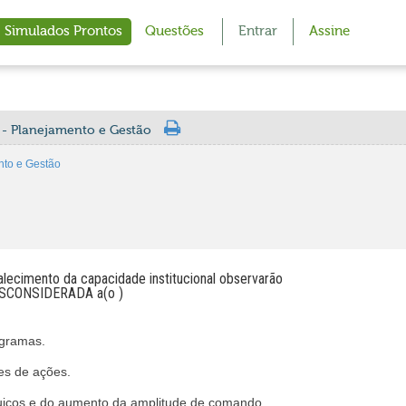
Simulados Prontos
Questões
Entrar
Assine
 - Planejamento e Gestão
nto e Gestão
alecimento da capacidade institucional observarão
 DESCONSIDERADA a(o )
ogramas.
es de ações.
quicos e do aumento da amplitude de comando.