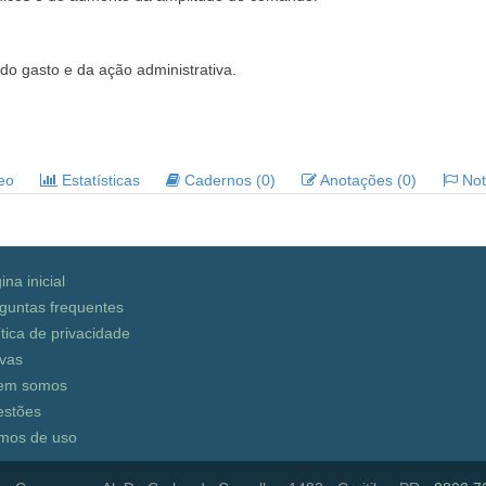
 do gasto e da ação administrativa.
deo
Estatísticas
Cadernos (0)
Anotações (0)
Noti
ina inicial
guntas frequentes
ítica de privacidade
vas
em somos
stões
mos de uso