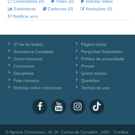
Comentários (0)
Vídeo (0)
Solicitar Video
Estatísticas
Cadernos (0)
Anotações (0)
Notificar erro
2ª via do boleto
Página inicial
Assinatura Completa
Perguntas frequentes
Como funciona
Política de privacidade
Concursos
Provas
Disciplinas
Quem somos
Fale conosco
Questões
Notícias sobre concursos
Termos de uso
© Aprova Concursos - Al. Dr. Carlos de Carvalho, 1482 - Curitiba,