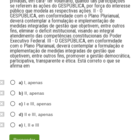
privadas, em cará- ter voluntário, quando tais participações
se referem às ações do GESPÚBLICA, por força do interesse
público que modela as respectivas ações. II - O
GESPÚBLICA, em conformidade com o Plano Plurianual,
deverá contemplar a formulação e implementação de
medidas integradas de gestão que objetivem, entre outros
fins, eliminar o deficit institucional, visando ao integral
atendimento das competências constitucionais do Poder
Executivo Federal. III - O GESPÚBLICA, em conformidade
com o Plano Plurianual, deverá contemplar a formulação e
implementação de medidas integradas de gestão que
objetivem, entre outros fins, promover a gestão democrática,
participativa, transparente e ética. Está correto o que se
afirma em
a)
I, apenas
b)
II, apenas
c)
I e III, apenas
d)
II e III, apenas
e)
I, II e III
Responder