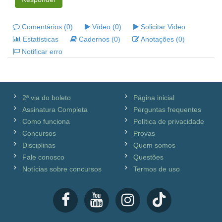
Comentários (0)
Vídeo (0)
Solicitar Video
Estatísticas
Cadernos (0)
Anotações (0)
Notificar erro
2ª via do boleto
Página inicial
Assinatura Completa
Perguntas frequentes
Como funciona
Política de privacidade
Concursos
Provas
Disciplinas
Quem somos
Fale conosco
Questões
Notícias sobre concursos
Termos de uso