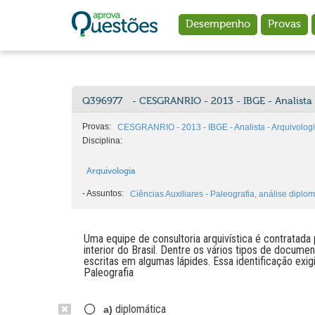
Ir para o conteúdo principal
Desempenho
Provas
Q396977
- CESGRANRIO - 2013 - IBGE - Analista 
Provas:
CESGRANRIO - 2013 - IBGE - Analista - Arquivolog
Disciplina:
Arquivologia
-
Assuntos:
Ciências Auxiliares - Paleografia, análise diplo
Uma equipe de consultoria arquivística é contratad
interior do Brasil. Dentre os vários tipos de documen
escritas em algumas lápides. Essa identificação exi
Paleografia
diplomática
a)