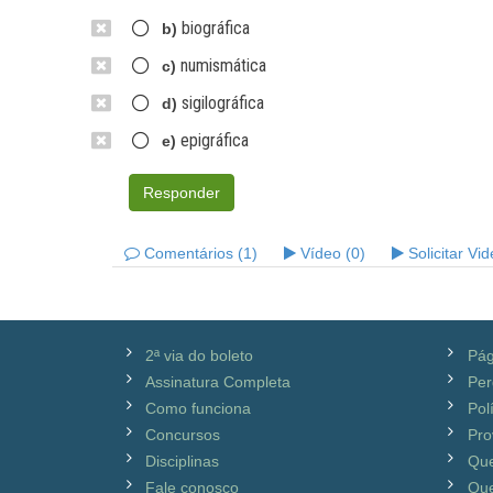
biográfica
b)
numismática
c)
sigilográfica
d)
epigráfica
e)
Responder
Comentários (1)
Vídeo (0)
Solicitar Vi
2ª via do boleto
Pág
Assinatura Completa
Per
Como funciona
Pol
Concursos
Pro
Disciplinas
Qu
Fale conosco
Que