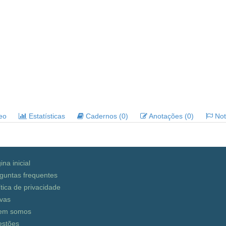
deo
Estatísticas
Cadernos (0)
Anotações (0)
Noti
ina inicial
guntas frequentes
ítica de privacidade
vas
em somos
stões