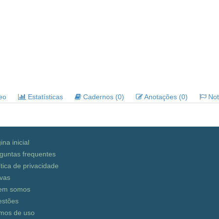
deo
Estatísticas
Cadernos (0)
Anotações (0)
Noti
ina inicial
guntas frequentes
ítica de privacidade
vas
em somos
stões
mos de uso