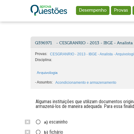
Ir para o conteúdo principal
Desempenho
Provas
Q396971
- CESGRANRIO - 2013 - IBGE - Analista 
Provas:
CESGRANRIO - 2013 - IBGE - Analista - Arquivolog
Disciplina:
Arquivologia
-
Assuntos:
Acondicionamento e armazenamento
Algumas instituições que utilizam documentos orig
armazená-los de maneira adequada. Para essa finalida
escaninho
a)
fichário
b)