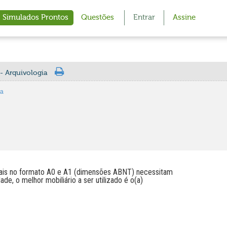
Simulados Prontos
Questões
Entrar
Assine
- Arquivologia
ia
inais no formato A0 e A1 (dimensões ABNT) necessitam
de, o melhor mobiliário a ser utilizado é o(a)