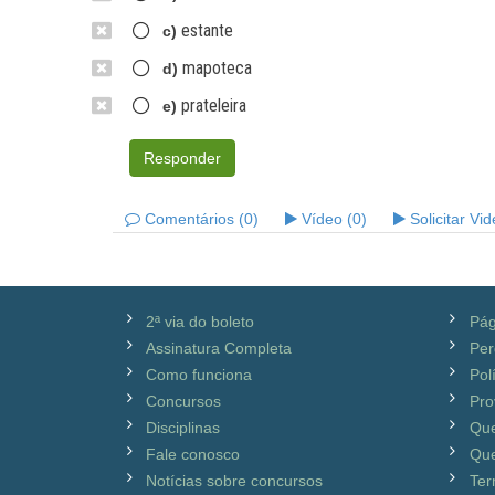
estante
c)
mapoteca
d)
prateleira
e)
Responder
Comentários (0)
Vídeo (0)
Solicitar Vi
2ª via do boleto
Pág
Assinatura Completa
Per
Como funciona
Pol
Concursos
Pro
Disciplinas
Qu
Fale conosco
Que
Notícias sobre concursos
Ter