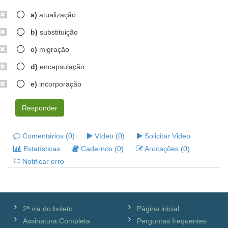
a)
atualização
b)
substituição
c)
migração
d)
encapsulação
e)
incorporação
Responder
Comentários (0)
Vídeo (0)
Solicitar Video
Estatísticas
Cadernos (0)
Anotações (0)
Notificar erro
2ª via do boleto
Página inicial
Assinatura Completa
Perguntas frequentes