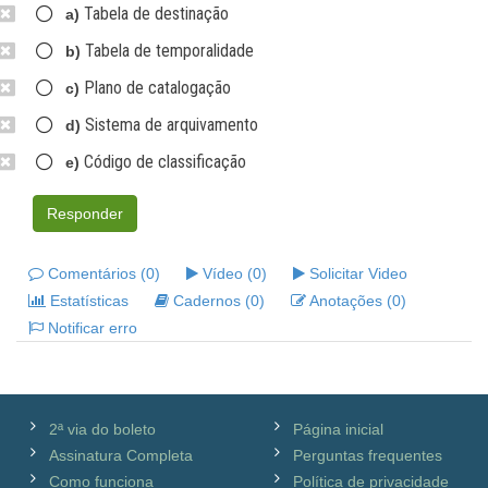
Tabela de destinação
a)
Tabela de temporalidade
b)
Plano de catalogação
c)
Sistema de arquivamento
d)
Código de classificação
e)
Responder
Comentários (0)
Vídeo (0)
Solicitar Video
Estatísticas
Cadernos (0)
Anotações (0)
Notificar erro
2ª via do boleto
Página inicial
Assinatura Completa
Perguntas frequentes
Como funciona
Política de privacidade