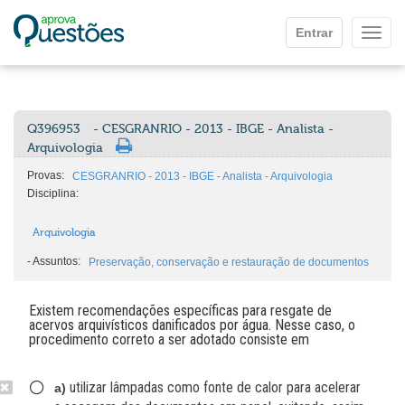
Ir para o conteúdo principal
Entrar
Mostr
Q396953
- CESGRANRIO - 2013 - IBGE - Analista -
Arquivologia
Provas:
CESGRANRIO - 2013 - IBGE - Analista - Arquivologia
Disciplina:
Arquivologia
-
Assuntos:
Preservação, conservação e restauração de documentos
Existem recomendações específicas para resgate de
acervos arquivísticos danificados por água. Nesse caso, o
procedimento correto a ser adotado consiste em
utilizar lâmpadas como fonte de calor para acelerar
a)