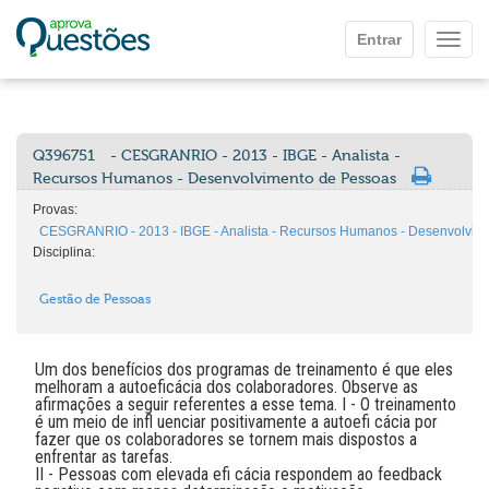
Ir para o conteúdo principal
Entrar
Mostr
Q396751
- CESGRANRIO - 2013 - IBGE - Analista -
Recursos Humanos - Desenvolvimento de Pessoas
Provas:
CESGRANRIO - 2013 - IBGE - Analista - Recursos Humanos - Desenvolvim
Disciplina:
Gestão de Pessoas
Um dos benefícios dos programas de treinamento é que eles
melhoram a autoeficácia dos colaboradores. Observe as
afirmações a seguir referentes a esse tema. I - O treinamento
é um meio de infl uenciar positivamente a autoefi cácia por
fazer que os colaboradores se tornem mais dispostos a
enfrentar as tarefas.
II - Pessoas com elevada efi cácia respondem ao feedback