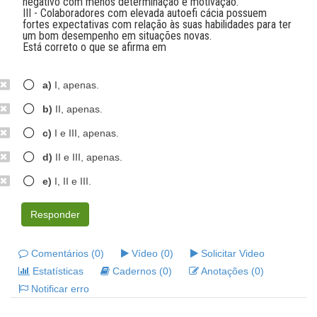
negativo com menos determinação e motivação.
III - Colaboradores com elevada autoefi cácia possuem
fortes expectativas com relação às suas habilidades para ter
um bom desempenho em situações novas.
Está correto o que se afirma em
a)
I, apenas.
b)
II, apenas.
c)
I e III, apenas.
d)
II e III, apenas.
e)
I, II e III.
Responder
Comentários (0)
Vídeo (0)
Solicitar Video
Estatísticas
Cadernos (0)
Anotações (0)
Notificar erro