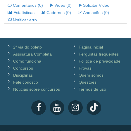
Comentários (0)
Vídeo (0)
Solicitar Video
Estatísticas
Cadernos (0)
Anotações (0)
Notificar erro
2ª via do boleto
Página inicial
Assinatura Completa
Perguntas frequentes
Como funciona
Política de privacidade
Concursos
Provas
Disciplinas
Quem somos
Fale conosco
Questões
Notícias sobre concursos
Termos de uso