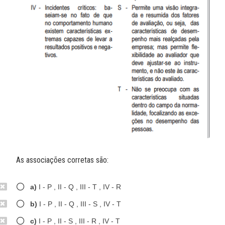
As associações corretas são:
a)
I - P , II - Q , III - T , IV - R
b)
I - P , II - Q , III - S , IV - T
c)
I - P , II - S , III - R , IV - T