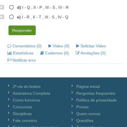
d)
I - Q , II - P , III - S , IV - R
e)
I - R , II - T , III - S , IV - Q
Responder
Comentários (0)
Vídeo (0)
Solicitar Video
Estatísticas
Cadernos (0)
Anotações (0)
Notificar erro
2ª via do boleto
Página inicial
Assinatura Completa
Perguntas frequentes
Como funciona
Política de privacidade
Concursos
Provas
Disciplinas
Quem somos
Fale conosco
Questões