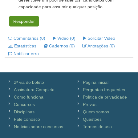
desenvolve um pool de talentos: candidatos com
capacidade para assumir qualquer posição.
Responder
Comentários (0)
Vídeo (0)
Solicitar Video
Estatísticas
Cadernos (0)
Anotações (0)
Notificar erro
2ª via do boleto
Página inicial
Assinatura Completa
Perguntas frequentes
Como funciona
Política de privacidade
Concursos
Provas
Disciplinas
Quem somos
Fale conosco
Questões
Notícias sobre concursos
Termos de uso