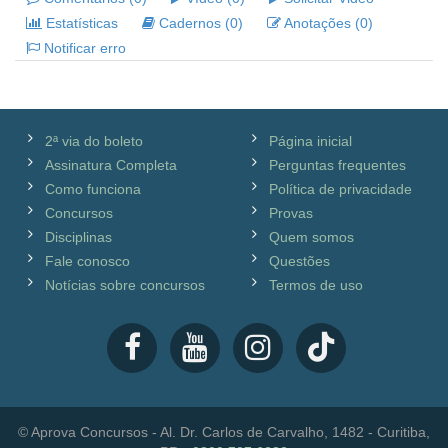
Estatísticas
Cadernos (0)
Anotações (0)
Notificar erro
2ª via do boleto
Página inicial
Assinatura Completa
Perguntas frequentes
Como funciona
Política de privacidade
Concursos
Provas
Disciplinas
Quem somos
Fale conosco
Questões
Notícias sobre concursos
Termos de uso
© Aprova Concursos - Al. Dr. Carlos de Carvalho, 1482 - Curitiba,