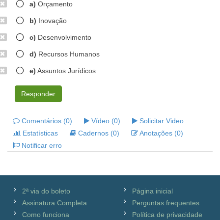
a)
Orçamento
b)
Inovação
c)
Desenvolvimento
d)
Recursos Humanos
e)
Assuntos Jurídicos
Responder
Comentários (0)
Vídeo (0)
Solicitar Video
Estatísticas
Cadernos (0)
Anotações (0)
Notificar erro
2ª via do boleto
Página inicial
Assinatura Completa
Perguntas frequentes
Como funciona
Política de privacidade