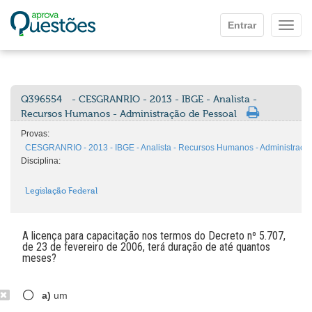
Ir para o conteúdo principal
Entrar
Mostr
Q396554
- CESGRANRIO - 2013 - IBGE - Analista -
Recursos Humanos - Administração de Pessoal
Provas:
CESGRANRIO - 2013 - IBGE - Analista - Recursos Humanos - Administraçã
Disciplina:
Legislação Federal
A licença para capacitação nos termos do Decreto nº 5.707,
de 23 de fevereiro de 2006, terá duração de até quantos
meses?
a)
um