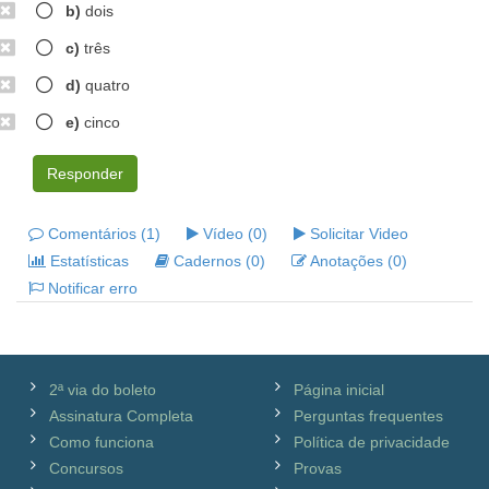
b)
dois
c)
três
d)
quatro
e)
cinco
Responder
Comentários (1)
Vídeo (0)
Solicitar Video
Estatísticas
Cadernos (0)
Anotações (0)
Notificar erro
2ª via do boleto
Página inicial
Assinatura Completa
Perguntas frequentes
Como funciona
Política de privacidade
Concursos
Provas