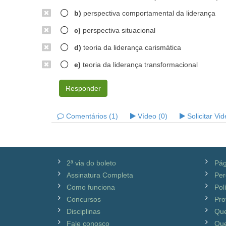
b)
perspectiva comportamental da liderança
c)
perspectiva situacional
d)
teoria da liderança carismática
e)
teoria da liderança transformacional
Responder
Comentários (1)
Vídeo (0)
Solicitar Vi
2ª via do boleto
Pág
Assinatura Completa
Per
Como funciona
Pol
Concursos
Pro
Disciplinas
Qu
Fale conosco
Que