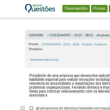
Ir para o conteúdo principal
Desempenho
Provas
Q396486
- CESGRANRIO - 2013 - IBGE - Analista 
Provas:
CESGRANRIO - 2013 - IBGE - Analista - Auditoria
Disciplina:
Administração Geral
Presidente de uma empresa que desenvolve aplicativ
habilidade especial para realizar inovações tecnológ
relevância às necessidades e inquietações dos lider
problemas organizacionais. Fernando destaca a impo
ideias para construir relacionamento com os liderad
associada à
a)
perspectiva de liderança baseada nos traços