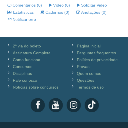
Comentários (0)
Vídeo (0)
Solicitar Video
Estatísticas
Cadernos (0)
Anotações (0)
Notificar erro
2ª via do boleto
Página inicial
Assinatura Completa
Perguntas frequentes
Como funciona
Política de privacidade
Concursos
Provas
Disciplinas
Quem somos
Fale conosco
Questões
Notícias sobre concursos
Termos de uso