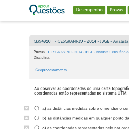
Ir para o conteúdo principal
Desempenho
Provas
Q394910
- CESGRANRIO - 2014 - IBGE - Analist
Provas:
CESGRANRIO - 2014 - IBGE - Analista Censitário
Disciplina:
Geoprocessamento
Ao observar as coordenadas de uma carta topográfic
coordenadas estão representadas no sistema UTM. 
a)
as distâncias medidas sobre o meridiano cen
b)
as distâncias medidas em qualquer ponto da
c)
as coordenadas representadas pelo par orde