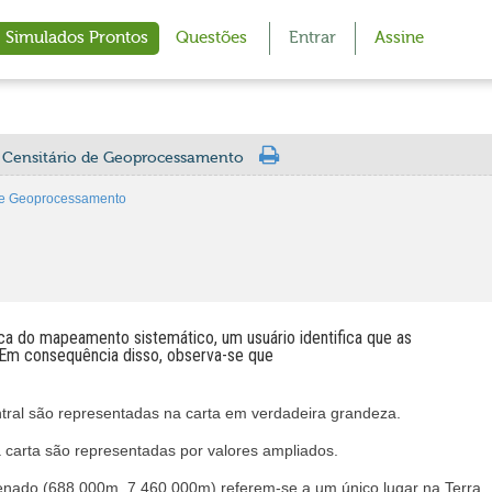
Simulados Prontos
Questões
Entrar
Assine
a Censitário de Geoprocessamento
 de Geoprocessamento
a do mapeamento sistemático, um usuário identifica que as
Em consequência disso, observa-se que
tral são representadas na carta em verdadeira grandeza.
 carta são representadas por valores ampliados.
nado (688.000m, 7.460.000m) referem-se a um único lugar na Terra.