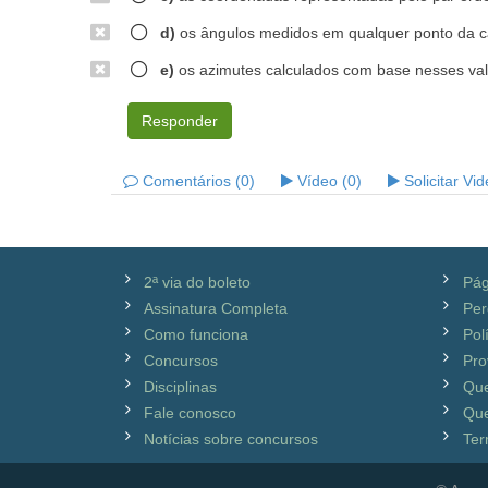
d)
os ângulos medidos em qualquer ponto da c
e)
os azimutes calculados com base nesses valo
Responder
Comentários (0)
Vídeo (0)
Solicitar Vi
2ª via do boleto
Pág
Assinatura Completa
Per
Como funciona
Pol
Concursos
Pro
Disciplinas
Qu
Fale conosco
Que
Notícias sobre concursos
Ter