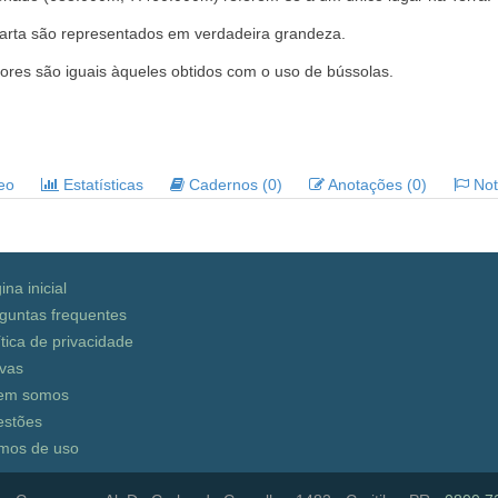
arta são representados em verdadeira grandeza.
res são iguais àqueles obtidos com o uso de bússolas.
deo
Estatísticas
Cadernos (0)
Anotações (0)
Noti
ina inicial
guntas frequentes
ítica de privacidade
vas
em somos
stões
mos de uso