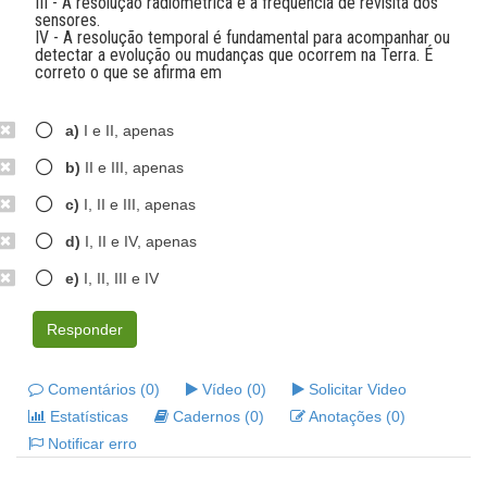
III - A resolução radiométrica é a frequência de revisita dos
sensores.
IV - A resolução temporal é fundamental para acompanhar ou
detectar a evolução ou mudanças que ocorrem na Terra. É
correto o que se afirma em
a)
I e II, apenas
b)
II e III, apenas
c)
I, II e III, apenas
d)
I, II e IV, apenas
e)
I, II, III e IV
Responder
Comentários (0)
Vídeo (0)
Solicitar Video
Estatísticas
Cadernos (0)
Anotações (0)
Notificar erro