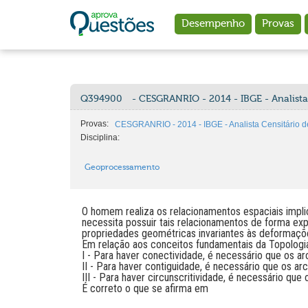
Ir para o conteúdo principal
Desempenho
Provas
Q394900
- CESGRANRIO - 2014 - IBGE - Analist
Provas:
CESGRANRIO - 2014 - IBGE - Analista Censitário
Disciplina:
Geoprocessamento
O homem realiza os relacionamentos espaciais impli
necessita possuir tais relacionamentos de forma expl
propriedades geométricas invariantes às deformaçõ
Em relação aos conceitos fundamentais da Topologia,
I - Para haver conectividade, é necessário que os a
II - Para haver contiguidade, é necessário que os a
III - Para haver circunscritividade, é necessário que
É correto o que se afirma em