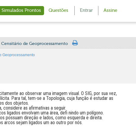
Simulados Prontos
Questões
Entrar
Assine
a Censitário de Geoprocessamento
 de Geoprocessamento
citamente ao observar uma imagem visual. O SIG, por sua vez,
ícita. Para tal, tem-se a Topologia, cuja função é estudar as
es dos objetos.
 considere as afirmativas a seguir.
rcos ligados envolvam uma área, defi nindo um polígono.
rcos possuam direção e lados, como esquerda e direita.
 os arcos sejam ligados um ao outro por nós.