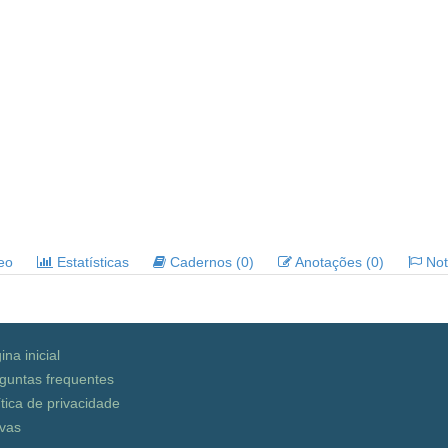
deo
Estatísticas
Cadernos (0)
Anotações (0)
Noti
ina inicial
guntas frequentes
ítica de privacidade
vas