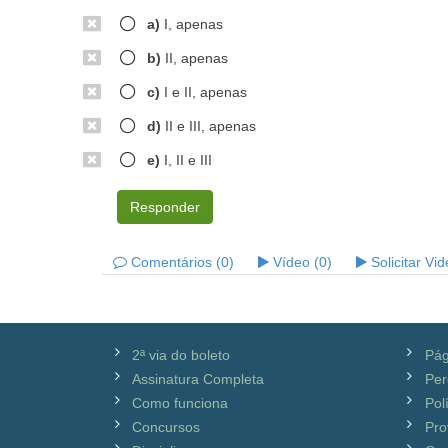
a)
I, apenas
b)
II, apenas
c)
I e II, apenas
d)
II e III, apenas
e)
I, II e III
Responder
Comentários (0)
Vídeo (0)
Solicitar Vi
2ª via do boleto
Pág
Assinatura Completa
Per
Como funciona
Pol
Concursos
Pro