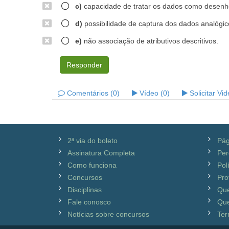
c)
capacidade de tratar os dados como desenh
d)
possibilidade de captura dos dados analógic
e)
não associação de atributivos descritivos.
Responder
Comentários (0)
Vídeo (0)
Solicitar Vi
2ª via do boleto
Pág
Assinatura Completa
Per
Como funciona
Pol
Concursos
Pro
Disciplinas
Qu
Fale conosco
Que
Notícias sobre concursos
Ter