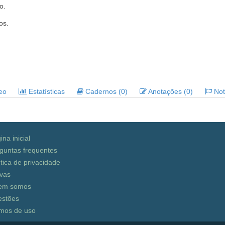
o.
os.
deo
Estatísticas
Cadernos (0)
Anotações (0)
Noti
ina inicial
guntas frequentes
ítica de privacidade
vas
em somos
stões
mos de uso