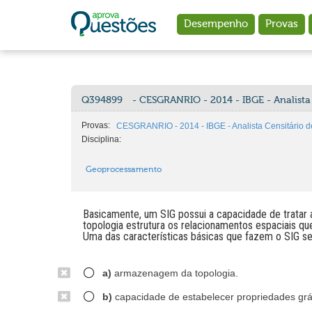
Ir para o conteúdo principal
Desempenho
Provas
Q394899
- CESGRANRIO - 2014 - IBGE - Analist
Provas:
CESGRANRIO - 2014 - IBGE - Analista Censitário
Disciplina:
Geoprocessamento
Basicamente, um SIG possui a capacidade de tratar a
topologia estrutura os relacionamentos espaciais q
Uma das características básicas que fazem o SIG se
a)
armazenagem da topologia.
b)
capacidade de estabelecer propriedades grá