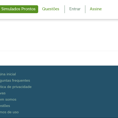
Simulados Prontos
Questões
Entrar
Assine
ina inicial
guntas frequentes
ítica de privacidade
vas
em somos
stões
mos de uso