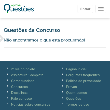
Ir para o conteúdo principal
Entrar
Mostr
Questões de Concurso
Não encontramos o que está procurando!
2ª via do boleto
Página inicial
Assinatura Completa
Perguntas frequentes
Como funciona
Política de privacidade
Concursos
Provas
Disciplinas
Quem somos
Fale conosco
Questões
Notícias sobre concursos
Termos de uso