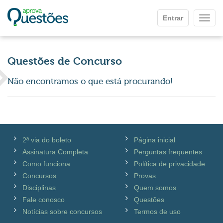
Ir para o conteúdo principal
Entrar
Mostr
Questões de Concurso
Não encontramos o que está procurando!
2ª via do boleto
Página inicial
Assinatura Completa
Perguntas frequentes
Como funciona
Política de privacidade
Concursos
Provas
Disciplinas
Quem somos
Fale conosco
Questões
Notícias sobre concursos
Termos de uso