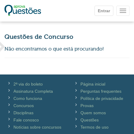
Ir para o conteúdo principal
Entrar
Mostr
Questões de Concurso
Não encontramos o que está procurando!
2ª via do boleto
Página inicial
Assinatura Completa
Perguntas frequentes
Como funciona
Política de privacidade
Concursos
Provas
Disciplinas
Quem somos
Fale conosco
Questões
Notícias sobre concursos
Termos de uso