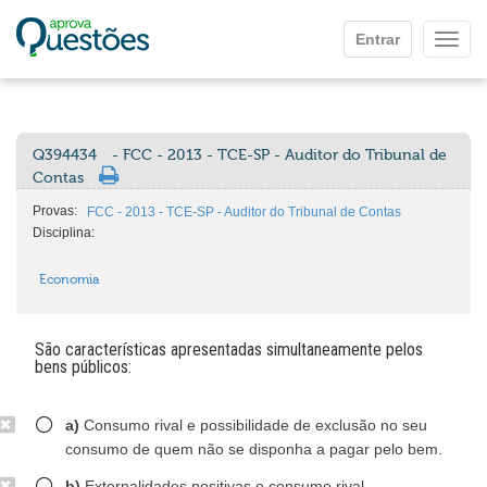
Ir para o conteúdo principal
Entrar
Mostr
Q394434
- FCC - 2013 - TCE-SP - Auditor do Tribunal de
Contas
Provas:
FCC - 2013 - TCE-SP - Auditor do Tribunal de Contas
Disciplina:
Economia
São características apresentadas simultaneamente pelos
bens públicos:
a)
Consumo rival e possibilidade de exclusão no seu
consumo de quem não se disponha a pagar pelo bem.
b)
Externalidades positivas e consumo rival.