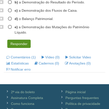
b)
a Demonstração do Resultado do Período.
c)
a Demonstração dos Fluxos de Caixa.
d)
o Balanço Patrimonial.
e)
a Demonstração das Mutações do Patrimônio
Líquido.
Responder
Comentários (1)
Vídeo (0)
Solicitar Video
Estatísticas
Cadernos (0)
Anotações (0)
Notificar erro
2ª via do boleto
Página inicial
Assinatura Completa
Perguntas frequentes
Como funciona
Política de privacidade