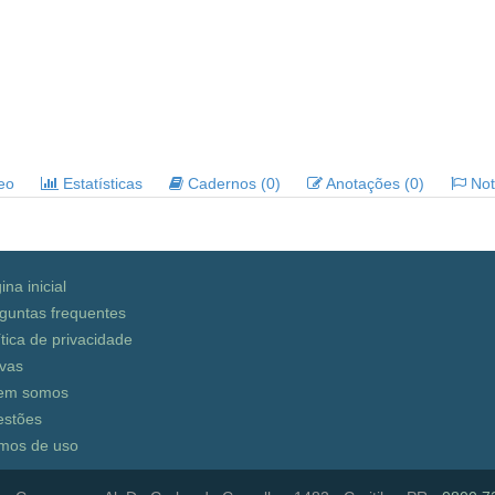
deo
Estatísticas
Cadernos (0)
Anotações (0)
Noti
ina inicial
guntas frequentes
ítica de privacidade
vas
em somos
stões
mos de uso