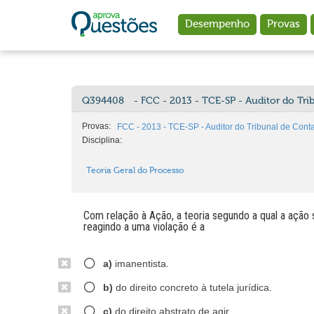
Ir para o conteúdo principal
Desempenho
Provas
Q394408
- FCC - 2013 - TCE-SP - Auditor do Tr
Provas:
FCC - 2013 - TCE-SP - Auditor do Tribunal de Cont
Disciplina:
Teoria Geral do Processo
Com relação à Ação, a teoria segundo a qual a ação s
reagindo a uma violação é a
a)
imanentista.
b)
do direito concreto à tutela jurídica.
c)
do direito abstrato de agir.