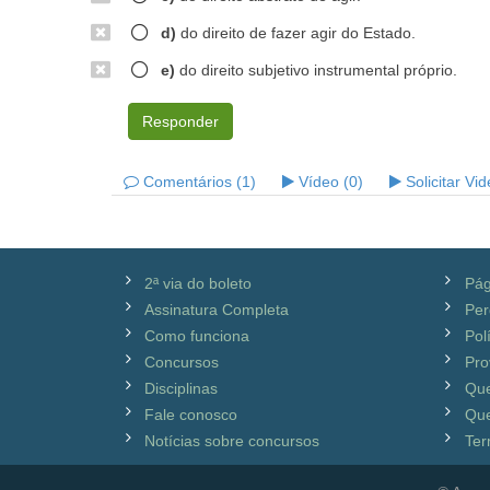
d)
do direito de fazer agir do Estado.
e)
do direito subjetivo instrumental próprio.
Responder
Comentários (1)
Vídeo (0)
Solicitar Vi
2ª via do boleto
Pág
Assinatura Completa
Per
Como funciona
Pol
Concursos
Pro
Disciplinas
Qu
Fale conosco
Que
Notícias sobre concursos
Ter