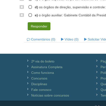
d)
os órgãos de direção, supervisão e controle: 
e)
o órgão auxiliar: Gabinete Contábil da Presid
Responder
Comentários (0)
Vídeo (0)
Solicitar Vi
2ª via do boleto
Pág
Assinatura Completa
Per
Como funciona
Pol
Concursos
Pro
Disciplinas
Qu
Fale conosco
Que
Notícias sobre concursos
Ter