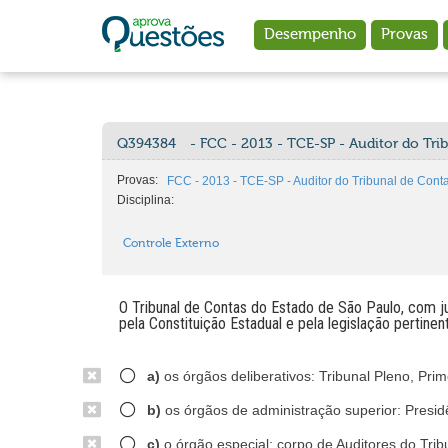
Ir para o conteúdo principal
Desempenho
Provas
Q394384
- FCC - 2013 - TCE-SP - Auditor do Tri
Provas:
FCC - 2013 - TCE-SP - Auditor do Tribunal de Cont
Disciplina:
Controle Externo
O Tribunal de Contas do Estado de São Paulo, com j
pela Constituição Estadual e pela legislação pertin
a)
os órgãos deliberativos: Tribunal Pleno, Pri
b)
os órgãos de administração superior: Presid
c)
o órgão especial: corpo de Auditores do Trib