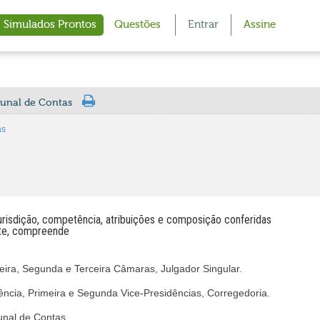
Simulados Prontos
Questões
Entrar
Assine
bunal de Contas
as
urisdição, competência, atribuições e composição conferidas
ente, compreende
meira, Segunda e Terceira Câmaras, Julgador Singular.
ência, Primeira e Segunda Vice-Presidências, Corregedoria.
unal de Contas.