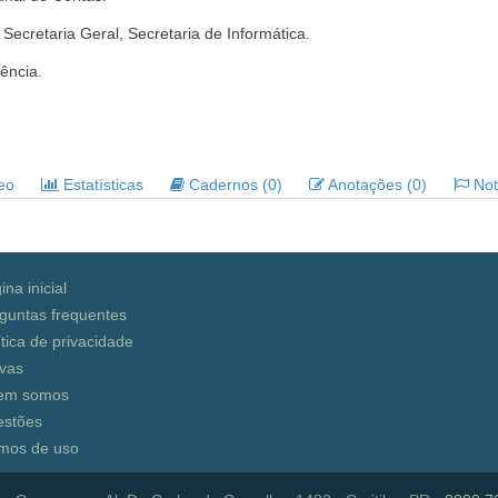
Secretaria Geral, Secretaria de Informática.
ência.
deo
Estatísticas
Cadernos (0)
Anotações (0)
Noti
ina inicial
guntas frequentes
ítica de privacidade
vas
em somos
stões
mos de uso