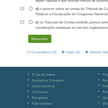
sejam capitais e que tenham menos de duzentos
d)
o parecer sobre as contas do Tribunal de C
Públicos e Fiscalização do Congresso Nacional
e)
os Tribunais de Contas emitirão parecer prév
constituições estaduais ou nas leis orgânicasmu
Responder
Comentários (0)
Vídeo (0)
Solicitar Vi
2ª via do boleto
Pág
Assinatura Completa
Per
Como funciona
Pol
Concursos
Pro
Disciplinas
Qu
Fale conosco
Que