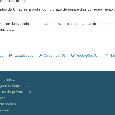
 mil habitantes.
ontas da União será proferido no prazo de quinze dias do recebiment
.
io conclusivo sobre as contas no prazo de sessenta dias do recebiment
nicipais.
deo
Estatísticas
Cadernos (0)
Anotações (0)
Noti
ina inicial
guntas frequentes
ítica de privacidade
vas
em somos
stões