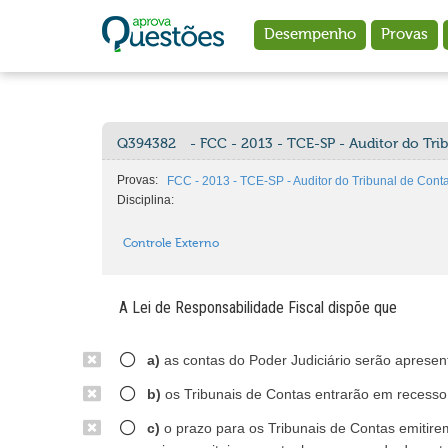
Ir para o conteúdo principal
Desempenho
Provas
Q394382
- FCC - 2013 - TCE-SP - Auditor do Tri
Provas:
FCC - 2013 - TCE-SP - Auditor do Tribunal de Cont
Disciplina:
Controle Externo
A Lei de Responsabilidade Fiscal dispõe que
a)
as contas do Poder Judiciário serão apresen
b)
os Tribunais de Contas entrarão em recesso
c)
o prazo para os Tribunais de Contas emitire