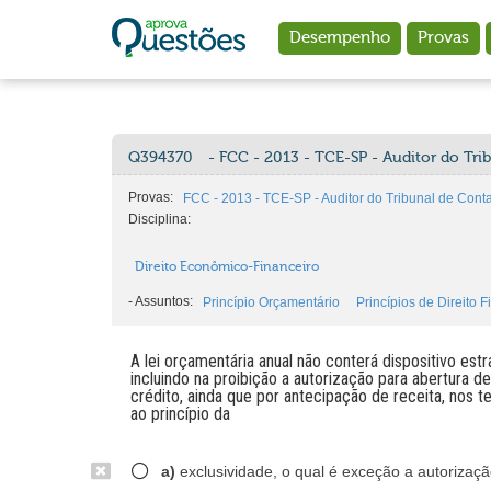
Ir para o conteúdo principal
Desempenho
Provas
Q394370
- FCC - 2013 - TCE-SP - Auditor do Tri
Provas:
FCC - 2013 - TCE-SP - Auditor do Tribunal de Cont
Disciplina:
Direito Econômico-Financeiro
-
Assuntos:
Princípio Orçamentário
Princípios de Direito F
A lei orçamentária anual não conterá dispositivo est
incluindo na proibição a autorização para abertura 
crédito, ainda que por antecipação de receita, nos ter
ao princípio da
a)
exclusividade, o qual é exceção a autorizaçã