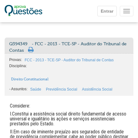
Ir para o conteúdo principal
Entrar
Mostr
Q394349
- FCC - 2013 - TCE-SP - Auditor do Tribunal de
Contas
Provas:
FCC - 2013 - TCE-SP - Auditor do Tribunal de Contas
Disciplina:
Direito Constitucional
-
Assuntos:
Saúde
Previdência Social
Assistência Social
Considere:
I.Constitui a assistência social direito fundamental de acesso
universal e igualitário às ações e serviços assistenciais
prestados pelo Estado.
II.Em caso de iminente prejuízo aos segurados de entidade
de previdência complementar cabe ao poder público destinar