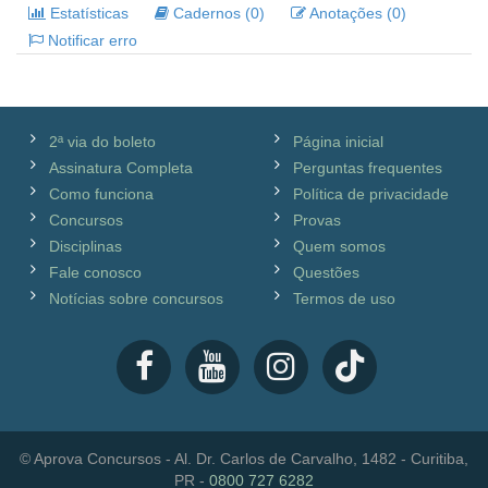
Estatísticas
Cadernos (0)
Anotações (0)
Notificar erro
2ª via do boleto
Página inicial
Assinatura Completa
Perguntas frequentes
Como funciona
Política de privacidade
Concursos
Provas
Disciplinas
Quem somos
Fale conosco
Questões
Notícias sobre concursos
Termos de uso
© Aprova Concursos - Al. Dr. Carlos de Carvalho, 1482 - Curitiba,
PR -
0800 727 6282