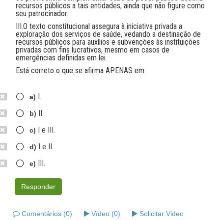
recursos públicos a tais entidades, ainda que não figure como
seu patrocinador.
III.O texto constitucional assegura à iniciativa privada a
exploração dos serviços de saúde, vedando a destinação de
recursos públicos para auxílios e subvenções às instituições
privadas com fins lucrativos, mesmo em casos de
emergências definidas em lei.
Está correto o que se afirma APENAS em
I.
a)
II.
b)
I e III.
c)
I e II.
d)
III.
e)
Responder
Comentários (0)
Vídeo (0)
Solicitar Video