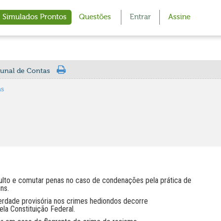
Simulados Prontos
Questões
Entrar
Assine
bunal de Contas
as
ulto e comutar penas no caso de condenações pela prática de
ins.
berdade provisória nos crimes hediondos decorre
la Constituição Federal.