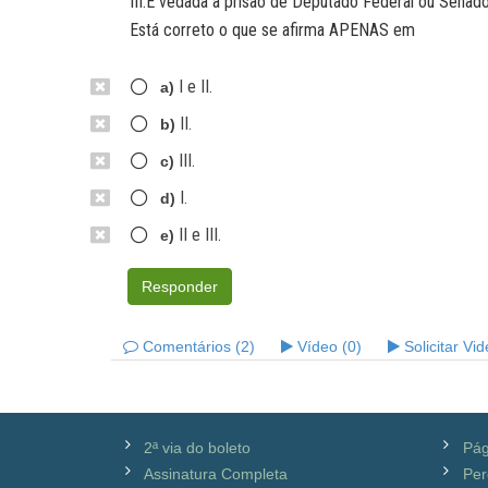
III.É vedada a prisão de Deputado Federal ou Senad
Está correto o que se afirma APENAS em
I e II.
a)
II.
b)
III.
c)
I.
d)
II e III.
e)
Responder
Comentários (2)
Vídeo (0)
Solicitar Vi
2ª via do boleto
Pág
Assinatura Completa
Per