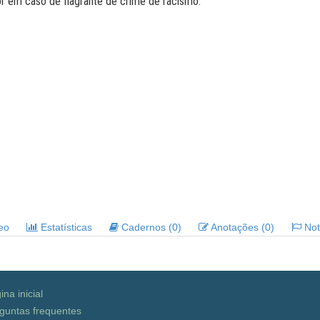
or em caso de flagrante de crime de racismo.
deo
Estatísticas
Cadernos (0)
Anotações (0)
Noti
ina inicial
guntas frequentes