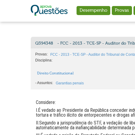
Ir para o conteúdo principal
Desempenho
Provas
Q394348
- FCC - 2013 - TCE-SP - Auditor do Tri
Provas:
FCC - 2013 - TCE-SP - Auditor do Tribunal de Cont
Disciplina:
Direito Constitucional
-
Assuntos:
Garantias penais
Considere:
I.É vedado ao Presidente da República conceder ind
tortura e tráfico ilícito de entorpecentes e drogas af
II.Segundo a jurisprudência do STF, a vedação de li
automaticamente da inafiançabilidade determinada pe