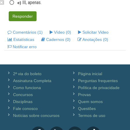
III, apenas.
e)
Responder
Comentários (1)
Vídeo (0)
Solicitar Video
Estatísticas
Cadernos (0)
Anotações (0)
Notificar erro
2ª via do boleto
Página inicial
Assinatura Completa
Perguntas frequentes
Como funciona
Política de privacidade
Concursos
Provas
Disciplinas
Quem somos
Fale conosco
Questões
Notícias sobre concursos
Termos de uso