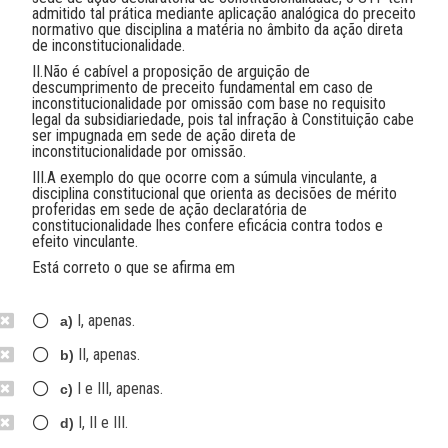
admitido tal prática mediante aplicação analógica do preceito
normativo que disciplina a matéria no âmbito da ação direta
de inconstitucionalidade.
II.Não é cabível a proposição de arguição de
descumprimento de preceito fundamental em caso de
inconstitucionalidade por omissão com base no requisito
legal da subsidiariedade, pois tal infração à Constituição cabe
ser impugnada em sede de ação direta de
inconstitucionalidade por omissão.
III.A exemplo do que ocorre com a súmula vinculante, a
disciplina constitucional que orienta as decisões de mérito
proferidas em sede de ação declaratória de
constitucionalidade lhes confere eficácia contra todos e
efeito vinculante.
Está correto o que se afirma em
I, apenas.
a)
II, apenas.
b)
I e III, apenas.
c)
I, II e III.
d)