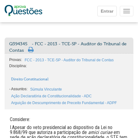
Ir para o conteúdo principal
Entrar
Mostr
Q394345
- FCC - 2013 - TCE-SP - Auditor do Tribunal de
Contas
Provas:
FCC - 2013 - TCE-SP - Auditor do Tribunal de Contas
Disciplina:
Direito Constitucional
-
Assuntos:
Súmula Vinculante
Ação Declaratória de Constitucionalidade - ADC
Arguição de Descumprimento de Preceito Fundamental - ADPF
Considere:
I.Apesar do veto presidencial ao dispositivo da Lei no
9.868/99 que autoriza a participação de
amici curiae
em
sede de ação declaratória de constitucionalidade, o STF tem