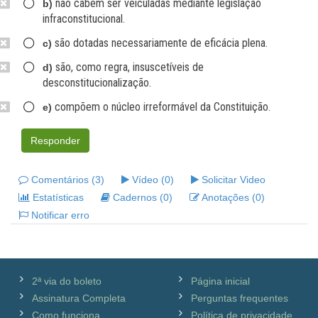
não cabem ser veiculadas mediante legislação
b)
infraconstitucional.
são dotadas necessariamente de eficácia plena.
c)
são, como regra, insuscetíveis de
d)
desconstitucionalização.
compõem o núcleo irreformável da Constituição.
e)
Responder
Comentários (3)
Vídeo (0)
Solicitar Video
Estatísticas
Cadernos (0)
Anotações (0)
Notificar erro
2ª via do boleto
Página inicial
Assinatura Completa
Perguntas frequentes
Como funciona
Política de privacidade