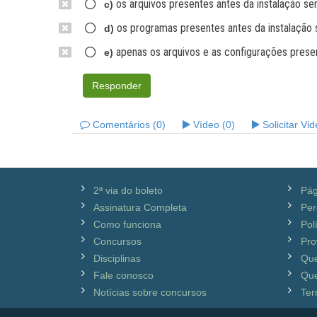
os arquivos presentes antes da instalação se
c)
os programas presentes antes da instalação 
d)
apenas os arquivos e as configurações prese
e)
Responder
Comentários (0)
Vídeo (0)
Solicitar Vi
2ª via do boleto
Pág
Assinatura Completa
Per
Como funciona
Pol
Concursos
Pro
Disciplinas
Qu
Fale conosco
Que
Notícias sobre concursos
Ter