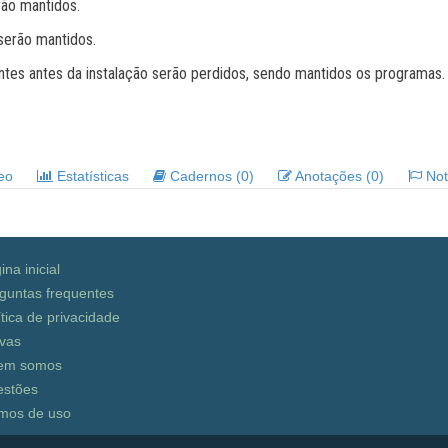
rão mantidos.
serão mantidos.
ntes antes da instalação serão perdidos, sendo mantidos os programas.
deo
Estatísticas
Cadernos (0)
Anotações (0)
Noti
ina inicial
guntas frequentes
ítica de privacidade
vas
em somos
stões
mos de uso