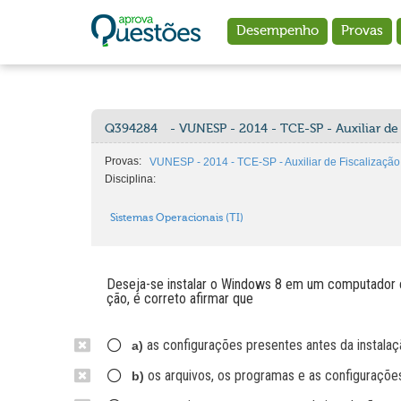
Ir para o conteúdo principal
Desempenho
Provas
Q394284
- VUNESP - 2014 - TCE-SP - Auxiliar de 
Provas:
VUNESP - 2014 - TCE-SP - Auxiliar de Fiscalização F
Disciplina:
Sistemas Operacionais (TI)
Deseja-se instalar o Windows 8 em um computador c
ção, é correto afirmar que
as configurações presentes antes da instalaç
a)
os arquivos, os programas e as configurações
b)