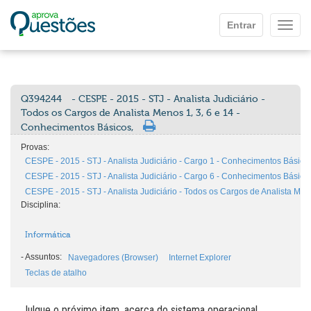
Ir para o conteúdo principal
Entrar
Mostr
Q394244
- CESPE - 2015 - STJ - Analista Judiciário -
Todos os Cargos de Analista Menos 1, 3, 6 e 14 -
Conhecimentos Básicos,
Provas:
CESPE - 2015 - STJ - Analista Judiciário - Cargo 1 - Conhecimentos Básico
CESPE - 2015 - STJ - Analista Judiciário - Cargo 6 - Conhecimentos Básico
CESPE - 2015 - STJ - Analista Judiciário - Todos os Cargos de Analista Men
Disciplina:
Informática
-
Assuntos:
Navegadores (Browser)
Internet Explorer
Teclas de atalho
Julgue o próximo item, acerca do sistema operacional