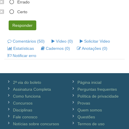
Errado
Certo
Responder
Comentários (50)
Vídeo (0)
Solicitar Video
Estatísticas
Cadernos (0)
Anotações (0)
Notificar erro
2ª via do boleto
Página inicial
Assinatura Completa
Perguntas frequentes
Como funciona
Política de privacidade
Concursos
Provas
Disciplinas
Quem somos
Fale conosco
Questões
Notícias sobre concursos
Termos de uso