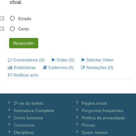
oficial.
Errado
Certo
Responder
Comentários (4)
Vídeo (0)
Solicitar Video
Estatísticas
Cadernos (0)
Anotações (0)
Notificar erro
2ª via do boleto
Página inicial
Assinatura Completa
Perguntas frequentes
Como funciona
Política de privacidade
Concursos
Provas
Disciplinas
Quem somos